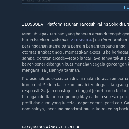
SLOT GACOR
RE
SITUS GACOR
ZEUSBOLA | Platform Taruhan Tangguh Paling Solid di Er
Memilih lapak taruhan yang beneran aman di tengah gem
butuh kejelian. Makanya,
ZEUSBOLA
| Platform Taruhan 
persinggahan utama para pemain berjam terbang tinggi. 
otoritas tingkat tinggi, memastikan akses lu ke berbagai
sampai deretan arcade—tetap lancar jaya tanpa takut sit
bener-bener dibangun buat menahan segala goncangan ko
menganalisa jalannya taruhan.
Profesionalitas ekosistem di sini makin terasa sempur
kompromi. Sistem kasir kami udah terintegrasi langsun
responsif 24 jam nonstop. Lu tinggal jepret barcode dar
hitungan detik tanpa dipotong biaya admin sepeser pun. A
profit dan cuan yang lu cetak dapet garansi pasti cair. 
nominalnya, langsung mendarat mulus ke rekening bank 
Persyaratan Akses ZEUSBOLA