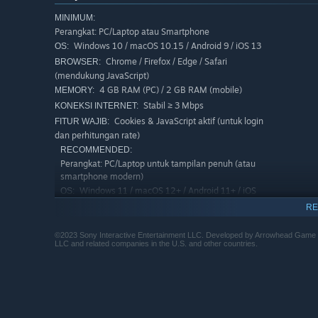
MINIMUM:
Perangkat: PC/Laptop atau Smartphone
Windows 10 / macOS 10.15 / Android 9 / iOS 13
OS:
Chrome / Firefox / Edge / Safari
BROWSER:
(mendukung JavaScript)
4 GB RAM (PC) / 2 GB RAM (mobile)
MEMORY:
Stabil ≥ 3 Mbps
KONEKSI INTERNET:
Cookies & JavaScript aktif (untuk login
FITUR WAJIB:
dan perhitungan rate)
RECOMMENDED:
Perangkat: PC/Laptop untuk tampilan penuh (atau
smartphone modern)
Windows 11 / macOS 12+ / Android 11+ / iOS
OS:
15+
RE
Versi terbaru
BROWSER:
(Chrome/Edge/Firefox/Safari)
©2023 Sony Interactive Entertainment LLC. Developed by Arrowhead Game Stu
LLC and related companies in the U.S. and other countries.
8 GB RAM (PC) / 4 GB RAM (mobile)
MEMORY:
≥ 10 Mbps (Wi-Fi/4G/5G) agar
KONEKSI INTERNET:
akses stabil