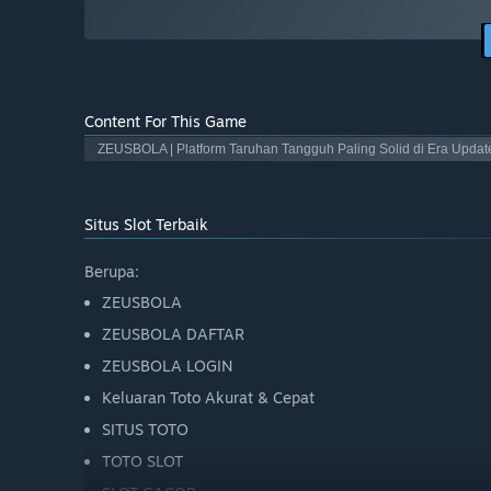
Content For This Game
ZEUSBOLA | Platform Taruhan Tangguh Paling Solid di Era Update
Situs Slot Terbaik
Berupa:
ZEUSBOLA
ZEUSBOLA DAFTAR
ZEUSBOLA LOGIN
Keluaran Toto Akurat & Cepat
SITUS TOTO
TOTO SLOT