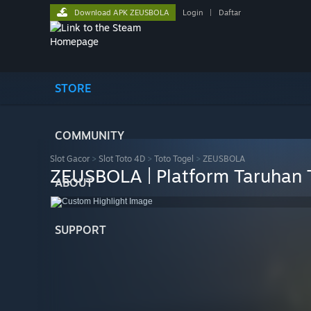
Download APK ZEUSBOLA
Login
|
Daftar
STORE
COMMUNITY
Slot Gacor
>
Slot Toto 4D
>
Toto Togel
>
ZEUSBOLA
ZEUSBOLA | Platform Taruhan T
ABOUT
SUPPORT