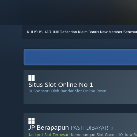
KHUSUS HARI INI! Daftar dan Klaim Bonus New Member Sebesar
Situs Slot Online No 1
Di Sponsori Oleh Bandar Slot Online Resmi
JP Berapapun
PASTI DIBAYAR
(!)
Jackpot Slot Terbesar!
Kemenangan Slot Gacor
,
10 Juta R