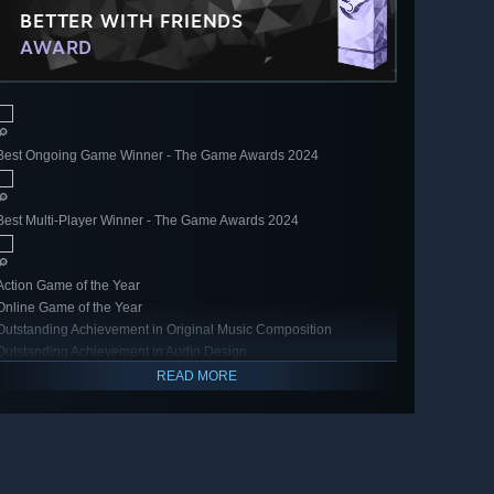
BETTER WITH FRIENDS
AWARD
🔎
Best Ongoing Game Winner - The Game Awards 2024
🔎
Best Multi-Player Winner - The Game Awards 2024
🔎
Action Game of the Year
Online Game of the Year
Outstanding Achievement in Original Music Composition
Outstanding Achievement in Audio Design
READ MORE
🔎
Game of the Year 2024 (Professional)
🔎
Game of the Year 2024